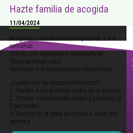
Hazte familia de acogida
11/04/2024
Acogerás a estudiantes europeos de 2 a 4
semanas
Vivirás una experiencia multicultural
Viajarás desde casa
Recibirás una remuneración económica
¿Cuales son las responsabilidades?
1. Recibir a los alumnos el día de la llegada
2. Ofrecer habitaciones unisex y privadas (2-
3 personas)
3. Compartir la cena al menos 3 veces por
semana