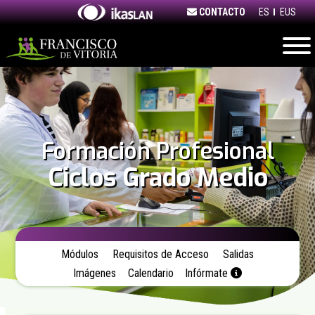
Skip
CONTACTO
ES
EUS
to
content
Formación Profesional
Ciclos Grado Medio
Módulos
Requisitos de Acceso
Salidas
Imágenes
Calendario
Infórmate