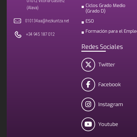
01012 Vitoria-Gasteiz
Ciclos Grado Medio
(Alava)
(Grado D)
ESO
010134aa@hezkuntza.net
Formación para el Emple
+34 945 187 012
Redes Sociales
Twitter
Facebook
Instagram
Youtube