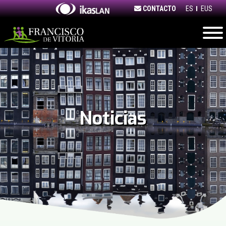
Skip
CONTACTO
ES
EUS
to
content
Noticias