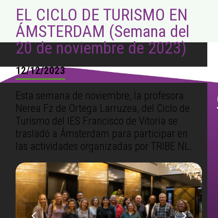
EL CICLO DE TURISMO EN
ÁMSTERDAM (Semana del
20 de noviembre de 2023)
12/12/2023
Esta semana de noviembre, la profesora
Nerea Fz de Ortega Larruzea, del Ciclo de
Turismo del IES Francisco de Vitoria se
trasladó a Ámsterdam para participar en
las actividades organizadas por TRIBE NL.
previous
next