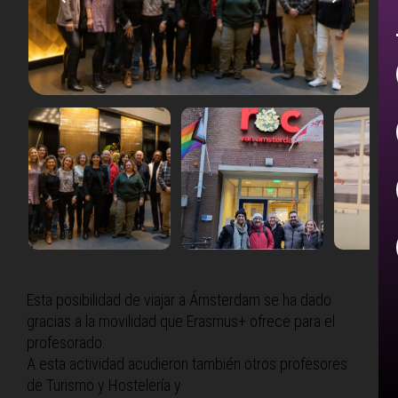
slide
slide
Esta posibilidad de viajar a Ámsterdam se ha dado
gracias a la movilidad que Erasmus+ ofrece para el
profesorado.
A esta actividad acudieron también otros profesores
de Turismo y Hostelería y