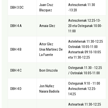
Juan Cruz
Asteazkenak 11:30
DBH 3 DC
Blazquez
-13:20
Asteazkenak 12:25-13-
DBH 4 A
Amaia Glez
20 eta Ostegunak 10.00-
11:00
Astelehenak 11:30-12:25
Aitor Glez
Ostiralak 10:05-11:00
DBH 4 B
Unai Martinez De
Astearteak 09:10-10:05
La Fuente
eta 11:30-12:25
Ostegunak 11.30 - 12.25
DBH 4 C
Ibon Urruzola
/ Ostiralak 10.05-11.00
Ostegunak 9:10 - 11:00
Jon Nuñez
DBH 4 D
Asteazkenak 12:25-
Naiara Badiola
14:25
Astearteak 11:30-12:25