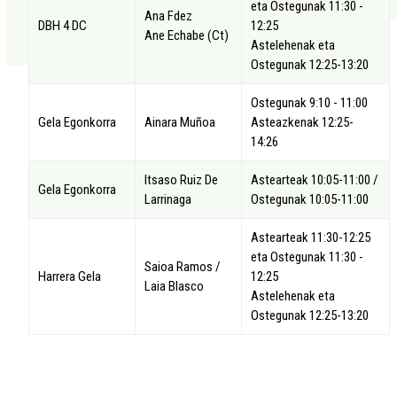
eta Ostegunak 11:30 -
Ana Fdez
DBH 4 DC
12:25
Ane Echabe (Ct)
Astelehenak eta
Ostegunak 12:25-13:20
Ostegunak 9:10 - 11:00
Gela Egonkorra
Ainara Muñoa
Asteazkenak 12:25-
14:26
Itsaso Ruiz De
Astearteak 10:05-11:00 /
Gela Egonkorra
Larrinaga
Ostegunak 10:05-11:00
Astearteak 11:30-12:25
eta Ostegunak 11:30 -
Saioa Ramos /
Harrera Gela
12:25
Laia Blasco
Astelehenak eta
Ostegunak 12:25-13:20