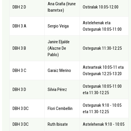
Ana Graña (Irune
DBH 2 D
Ostiralak 10.05-12.00
Ibarretxe)
Astelehenak eta
DBH 3 A
Sergio Veiga
Ostegunak 10:05-11:00
Janire Eljalde
DBH 3 B
(Alazne De
Ostegunak 11:30-12:25
Pablo)
Astearteak 10:05-11 eta
DBH 3 C
Garaiz Merino
Ostegunak 12:25-13:20
Ostegunak 10:05-11:00
DBH 3 D
Silvia Pérez
eta 11:30-12:25
Ostegunak 9:10 - 10:05
DBH 3 DC
Flori Cembellin
eta 11.30-12.25
DBH 3 DC
Ruth Ibisate
Astelehenak 9:10 - 10:05