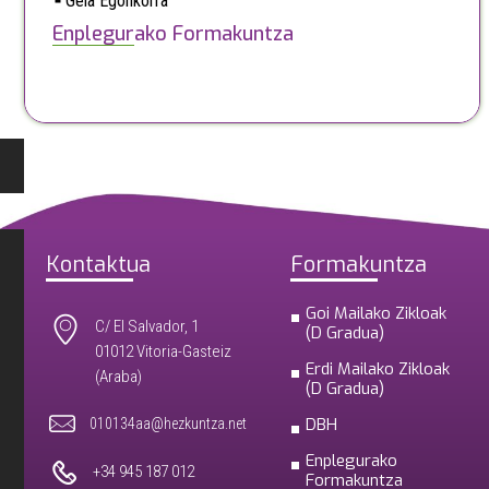
Gela Egonkorra
Enplegurako Formakuntza
Kontaktua
Formakuntza
Goi Mailako Zikloak
C/ El Salvador, 1
(D Gradua)
01012 Vitoria-Gasteiz
Erdi Mailako Zikloak
(Araba)
(D Gradua)
DBH
010134aa@hezkuntza.net
Enplegurako
+34 945 187 012
Formakuntza