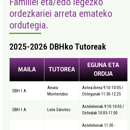
Familiei eta/edo legezko
ordezkariei arreta emateko
ordutegia.
2025-2026 DBHko Tutoreak
EGUNA ETA
MAILA
TUTOREA
ORDUA
Ainara
Asteazkena 9:10-10:05 /
DBH 1 A
Monterrubio
Ostegunak 11:30-12:25
Astelehenak 9:10-10:05 /
DBH 1 A
Leire Sánchez
Ostiralak 10:05-11:00
Astelehenak 11:30 -