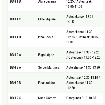
DBH 1 B
Alaia Legarra
12:25 / Astearteak
10:05-11:00
Asteazkenak: 12:25 -
DBH 1 C
Mikel Aguirre
14:15
Asteazkenak 11:30
DBH 1 D
Irina Bocka
-12:25 / Ostiralak 10:05-
11:00
Astearteak 11:30 - 12:25
DBH 2 A
Iñigo López
/ Ostegunak 11:30 -12:25
DBH 2 A
Sergei Martínez
Astelehenak 11:30-13:20
Astearteak 12:20-13:10 /
DBH 2 B
Fina Lodeiro
Asteazkenak 11:30
-12:20
DBH 2 C
Nuria Gómez
Ostegunak 9:10-10:05