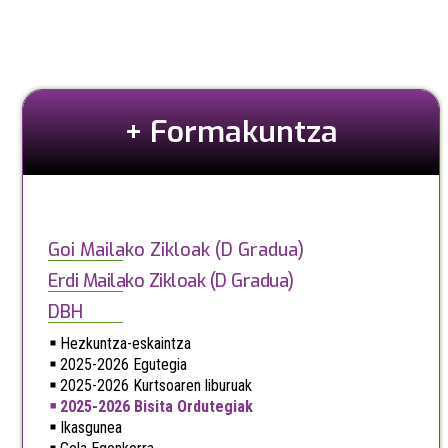
+ Formakuntza
Goi Mailako Zikloak (D Gradua)
Erdi Mailako Zikloak (D Gradua)
DBH
Hezkuntza-eskaintza
2025-2026 Egutegia
2025-2026 Kurtsoaren liburuak
2025-2026 Bisita Ordutegiak
Ikasgunea