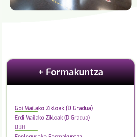
+ Formakuntza
Goi Mailako Zikloak (D Gradua)
Erdi Mailako Zikloak (D Gradua)
DBH
Enplegurako Formakuntza