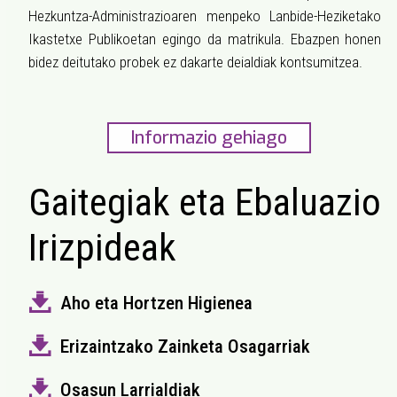
Hezkuntza-Administrazioaren menpeko Lanbide-Heziketako
Ikastetxe Publikoetan egingo da matrikula. Ebazpen honen
bidez deitutako probek ez dakarte deialdiak kontsumitzea.
Informazio gehiago
Gaitegiak eta Ebaluazio
Irizpideak
Aho eta Hortzen Higienea
Erizaintzako Zainketa Osagarriak
Osasun Larrialdiak