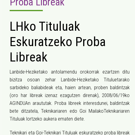
Proba Libreak
LHko Tituluak
Eskuratzeko Proba
Libreak
Lanbide-Heziketako antolamendu orokorrak ezartzen ditu
bizitza osoan zehar Lanbide-Heziketako Tituluetarako
sarbideko baliabideak eta, haien artean, proben baldintzak
(oro har libreak izenaz ezagutzen direnak), 2008/06/19ko
AGINDUAn araututak. Proba libreek interesdunei, baldintzak
bete ditzatela, Teknikariaren edo Goi MailakoTeknikariaren
Tituluak lortzeko aukera ematen diete.
Teknikari eta Goi-Teknikari Tituluak eskuratzeko proba libreak