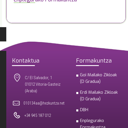
Kontaktua
Formakuntza
Goi Mailako Zikloak
C/ El Salvador, 1
(D Gradua)
01012 Vitoria-Gasteiz
(Araba)
Erdi Mailako Zikloak
(D Gradua)
010134aa@hezkuntza.net
DBH
+34 945 187 012
Enplegurako
Formakuntza