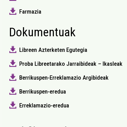
Farmazia
Dokumentuak
Libreen Azterketen Egutegia
Proba Libreetarako Jarraibideak – Ikasleak
Berrikuspen-Erreklamazio Argibideak
Berrikuspen-eredua
Erreklamazio-eredua